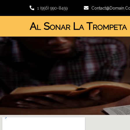
1 (956) 990-8459
Contact@domain.c
Al Sonar La Trompeta